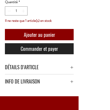
Quantité
*
Il ne reste que 1 article(s) en stock
Ajouter au panier
Commander et payer
DÉTAILS D'ARTICLE
INFO DE LIVRAISON
Livraison sécurisé avec papier bulle épais ou
polystyrène.
Point Relais uniquement - 3 à 5 Jours ouvrés