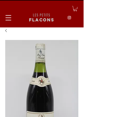
LES PETITS
flacons