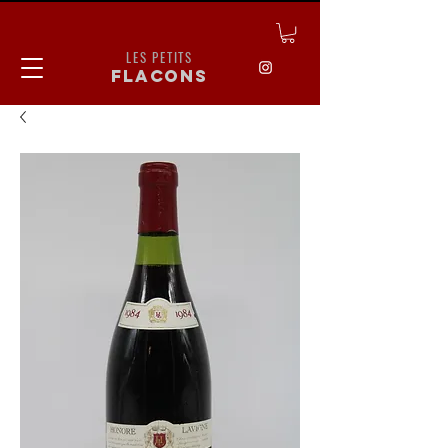
LES PETITS
flacons