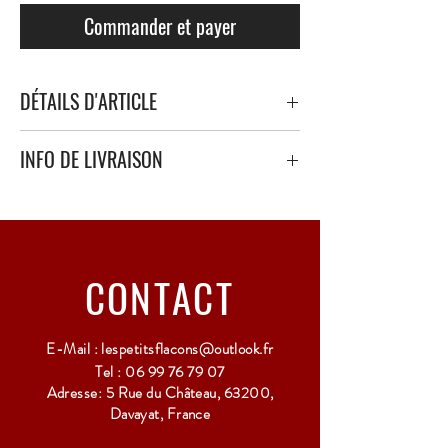
Commander et payer
DÉTAILS D'ARTICLE
INFO DE LIVRAISON
Livraison sécurisé avec papier bulle épais ou
polystyrène.
Point Relais uniquement - 3 à 5 Jours ouvrés
CONTACT
E-Mail :
lespetitsflacons@outlook.fr
Tel :
06 99 76 79 07
Adresse: 5 Rue du Château, 63200,
Davayat, France