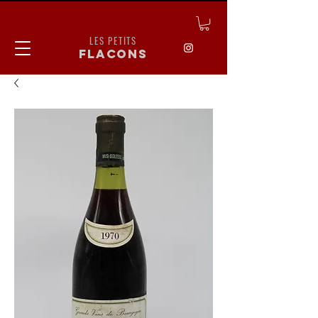
LES PETITS
flacons