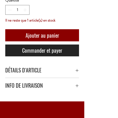
Quantité
*
Il ne reste que 1 article(s) en stock
Ajouter au panier
Commander et payer
DÉTAILS D'ARTICLE
INFO DE LIVRAISON
Livraison sécurisé avec papier bulle épais ou
polystyrène.
Point Relais uniquement - 3 à 5 Jours ouvrés