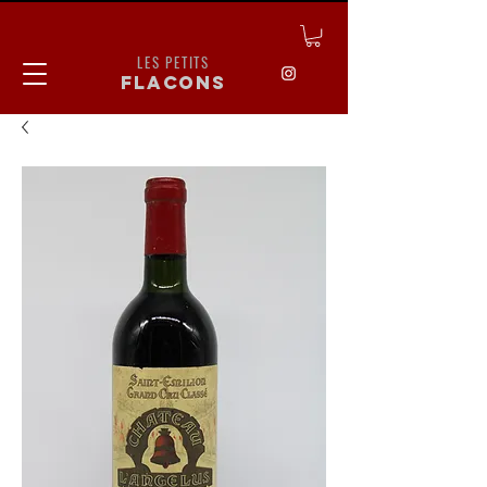
LES PETITS
flacons