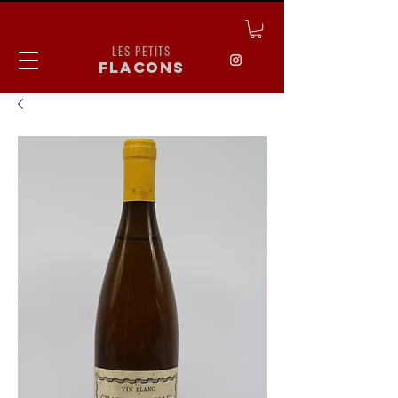
LES PETITS
flacons