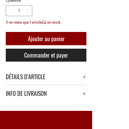
Quantité
*
Il ne reste que 1 article(s) en stock
Ajouter au panier
Commander et payer
DÉTAILS D'ARTICLE
INFO DE LIVRAISON
Livraison sécurisé avec papier bulle épais ou
polystyrène.
Point Relais uniquement - 3 à 5 Jours ouvrés