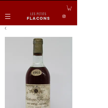
LES PETITS
flacons