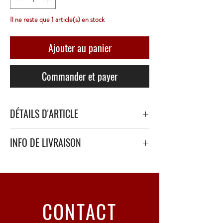
Il ne reste que 1 article(s) en stock
Ajouter au panier
Commander et payer
DÉTAILS D'ARTICLE
Château Baréjat 1964 - 75 Centilitres - Blanc
INFO DE LIVRAISON
Liquoreux
Livraison sécurisé avec papier bulle épais ou
polystyrène.
Point Relais uniquement - 3 à 5 Jours ouvrés
CONTACT