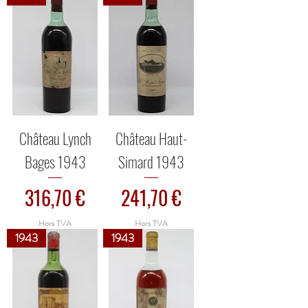
Château Lynch
Château Haut-
Bages 1943
Simard 1943
Prix
Prix
316,70 €
241,70 €
Hors TVA
Hors TVA
1943
1943