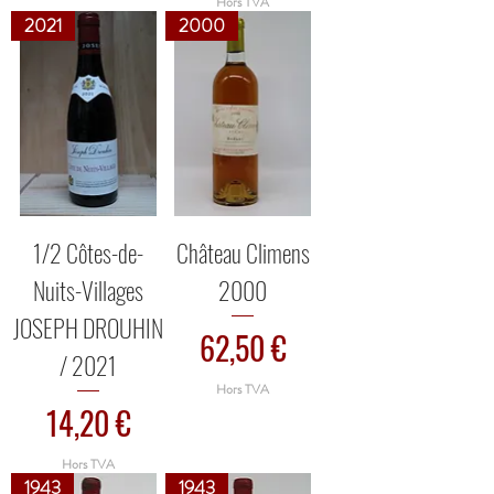
Hors TVA
2021
2000
1/2 Côtes-de-
Château Climens
Nuits-Villages
2000
JOSEPH DROUHIN
Prix
62,50 €
/ 2021
Hors TVA
Prix
14,20 €
Hors TVA
1943
1943