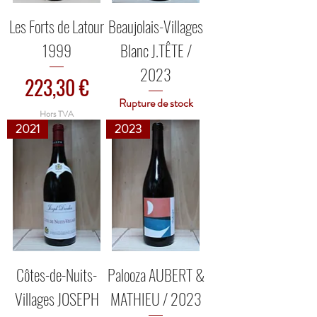
Les Forts de Latour
Beaujolais-Villages
1999
Blanc J.TÊTE /
2023
Prix
223,30 €
Rupture de stock
Hors TVA
2021
2023
Côtes-de-Nuits-
Palooza AUBERT &
Villages JOSEPH
MATHIEU / 2023