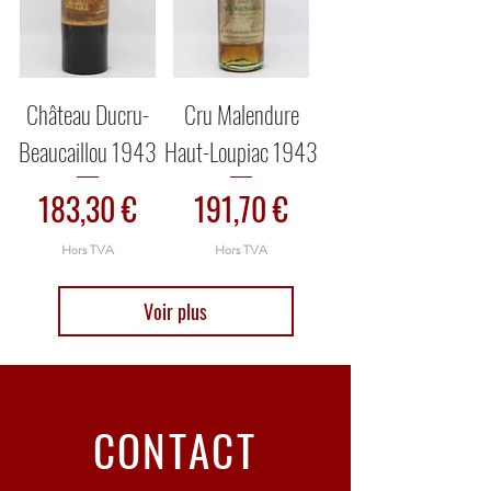
Château Ducru-
Cru Malendure
Beaucaillou 1943
Haut-Loupiac 1943
Prix
Prix
183,30 €
191,70 €
Hors TVA
Hors TVA
Voir plus
CONTACT