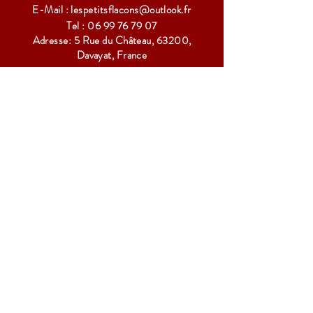
E-Mail :
lespetitsflacons@outlook.fr
Tel :
06 99 76 79 07
Adresse: 5 Rue du Château, 63200,
Davayat, France
S'ABONNER
Abonnez-vous pour recevoir nos actualités
Rejoindre